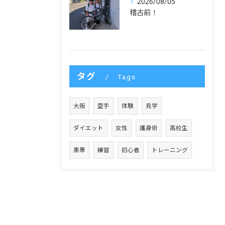
2026/08/05
稽古前！
タグ
Tags
大阪
空手
体験
見学
ダイエット
女性
護身術
高校生
黒帯
練習
初心者
トレーニング