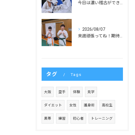
今日は濃い稽古ができました！
2026/08/07
来週頑張ってね！期待してます！
タグ
Tags
大阪
空手
体験
見学
ダイエット
女性
護身術
高校生
黒帯
練習
初心者
トレーニング