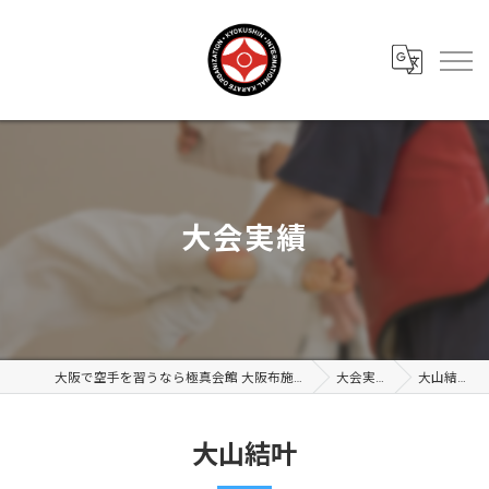
大会実績
大阪で空手を習うなら極真会館 大阪布施支部
大会実績
大山結叶
大山結叶