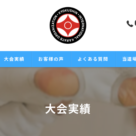
大会実績
お客様の声
よくある質問
当道
極真
小学生
大会実績
中学生
大人