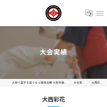
大会実績
大阪で空手を習うなら極真会館 大阪布施支部
大会実績
大西彩花
大西彩花