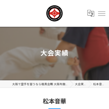
大会実績
大阪で空手を習うなら極真会館 大阪布施支部
大会実績
松本音華
松本音華